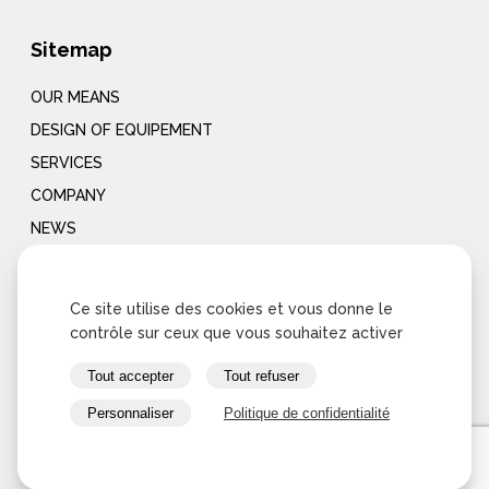
Sitemap
OUR MEANS
DESIGN OF EQUIPEMENT
SERVICES
COMPANY
NEWS
CONTACT
Ce site utilise des cookies et vous donne le
Notre entreprise
contrôle sur ceux que vous souhaitez activer
Tout accepter
Tout refuser
AMME, concepteur d’équipements industriels
Personnaliser
Politique de confidentialité
Depuis plus de 20 ans, nous sommes à vos côtés pour
réaliser vos projets, de la conception à la mise en service
sur votre site de production ainsi que pour l’assemblage