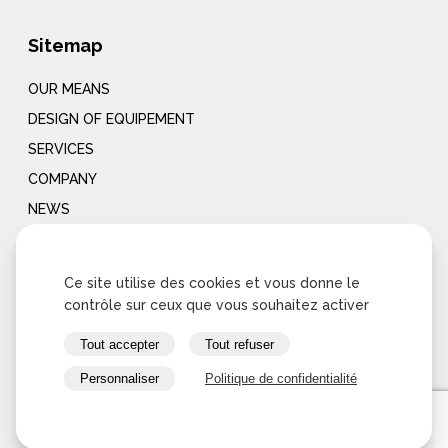
Sitemap
OUR MEANS
DESIGN OF EQUIPEMENT
SERVICES
COMPANY
NEWS
CONTACT
Ce site utilise des cookies et vous donne le
Notre entreprise
contrôle sur ceux que vous souhaitez activer
Tout accepter
Tout refuser
AMME, concepteur d’équipements industriels
Personnaliser
Politique de confidentialité
Depuis plus de 20 ans, nous sommes à vos côtés pour
réaliser vos projets, de la conception à la mise en service
sur votre site de production ainsi que pour l’assemblage